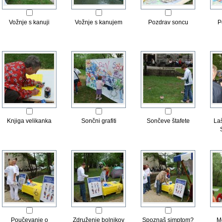
Vožnje s kanuji
Vožnje s kanujem
Pozdrav soncu
P
Knjiga velikanka
Sončni grafiti
Sončeve štafete
La
Poučevanje o
Združenje bolnikov
Spoznaš simptom?
M