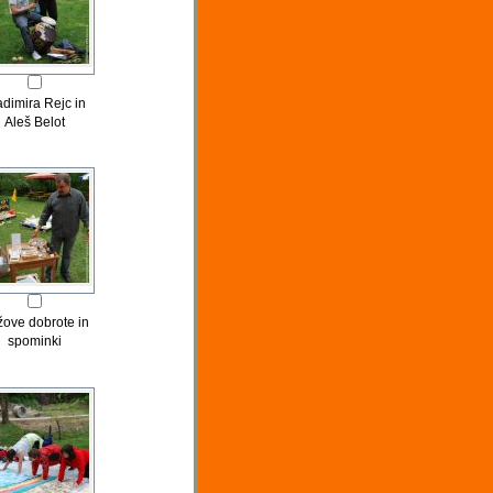
adimira Rejc in
Aleš Belot
ove dobrote in
spominki