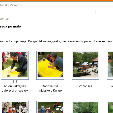
lnosti
|
Pesem.si
alnosti
sega po malo
nca: kanujarjenje, Knjiga Velikanka, grafiti, mega mehurčki, palačinke in še mnog
Anton Zakrajšek
Darinka riše
Prizorišče
V
daje svoj prispevek
inicialko v Knjigo
Knjigi Velikanki
Velikanko