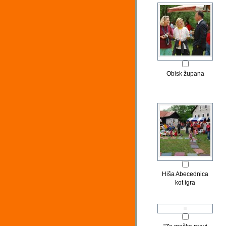
Obisk župana
Hiša Abecednica
kot igra