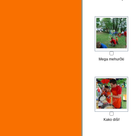
Mega mehurčki
Kako diši!