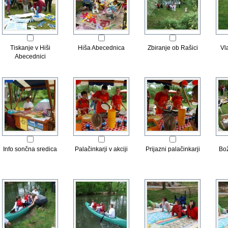
Tiskanje v Hiši
Hiša Abecednica
Zbiranje ob Rašici
Vl
Abecednici
Info sončna sredica
Palačinkarji v akciji
Prijazni palačinkarji
Bož