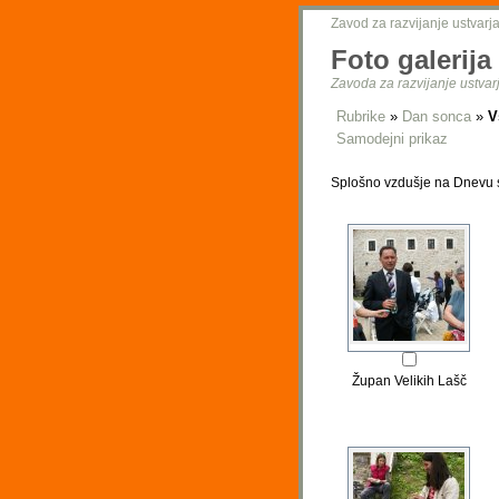
Zavod za razvijanje ustvarja
Foto galerija
Zavoda za razvijanje ustvarj
Rubrike
»
Dan sonca
»
V
Samodejni prikaz
Splošno vzdušje na Dnevu so
Župan Velikih Lašč