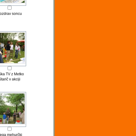
ozdrav soncu
ška TV z Metko
Starič v akciji
ega mehurčki