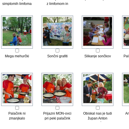
simptomih limfoma
z limfomom in
in levkemije
levkemijo
Mega mehurčki
Sončni grafiti
Slikanje sončkov
Pal
Palačink ni
Prijazni MON-ovci
Obiskal nas je tudi
An
zmanjkalo
pri peki palačink
župan Anton
Zakrajšek