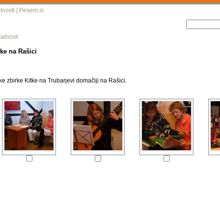
lnosti
|
Pesem.si
alnosti
tke na Rašici
e zbirke Kitke na Trubarjevi domačiji na Rašici.