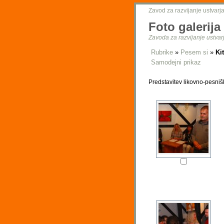
Zavod za razvijanje ustvarja
Foto galerija
Zavoda za razvijanje ustvarj
Rubrike
»
Pesem si
»
Ki
Samodejni prikaz
Predstavitev likovno-pesnišk