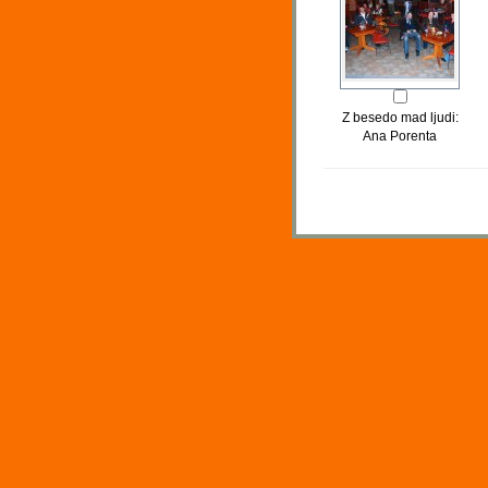
Z besedo mad ljudi:
Ana Porenta