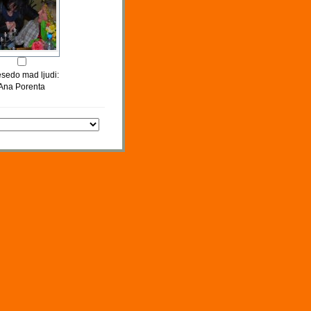
esedo mad ljudi:
Ana Porenta