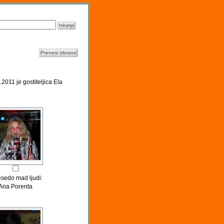
2011 je gostiteljica Ela
esedo mad ljudi:
Ana Porenta