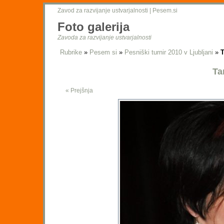
Zavod za razvijanje ustvarjalnosti
|
Pesem.si
Foto galerija
Zavoda za razvijanje ustvarjalnosti
Rubrike
»
Pesem si
»
Pesniški turnir 2010 v Ljubljani
»
T
Ta
« Prejšnja