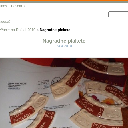
lnosti
|
Pesem.si
alnosti
ečanje na Rašici 2010
»
Nagradne plakete
Nagradne plakete
24.4.2010