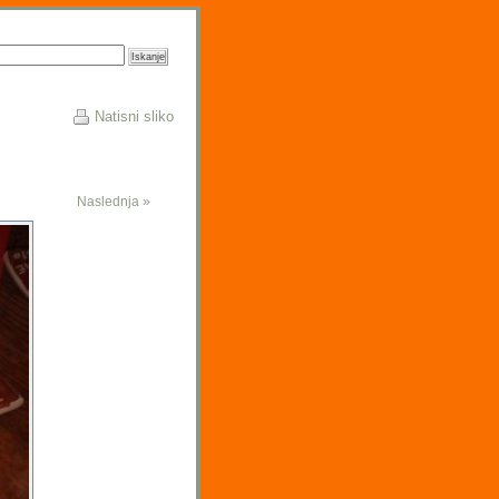
Natisni sliko
Naslednja »