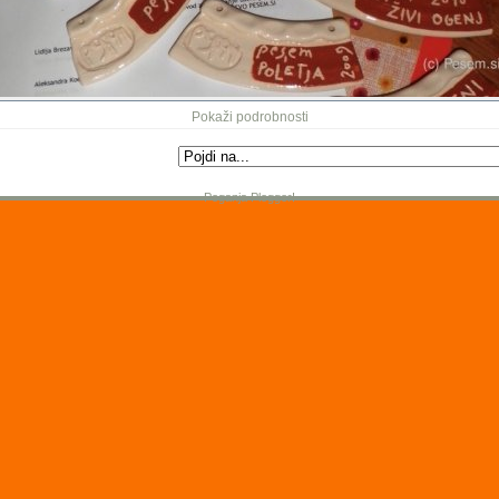
Pokaži podrobnosti
Poganja Plogger!