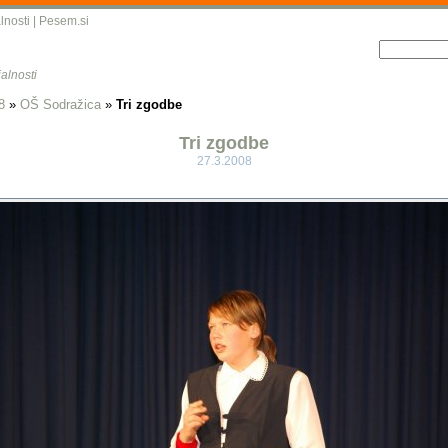
lnosti
|
Pesem.si
alnosti
8
»
OŠ Sodražica
»
Tri zgodbe
Tri zgodbe
27.3.2008