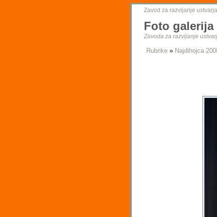
Zavod za razvijanje ustvarja
Foto galerija
Zavoda za razvijanje ustvarj
Rubrike
»
Najdihojca 200