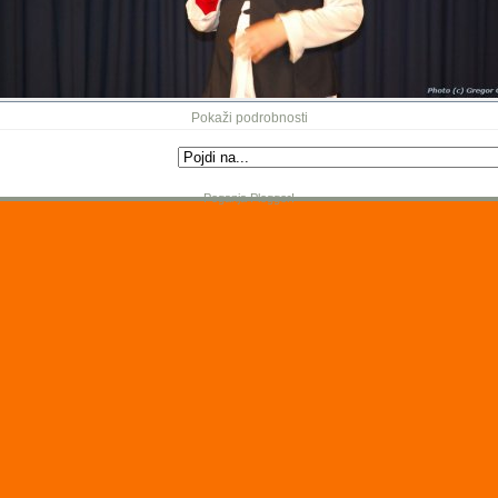
Pokaži podrobnosti
Poganja Plogger!